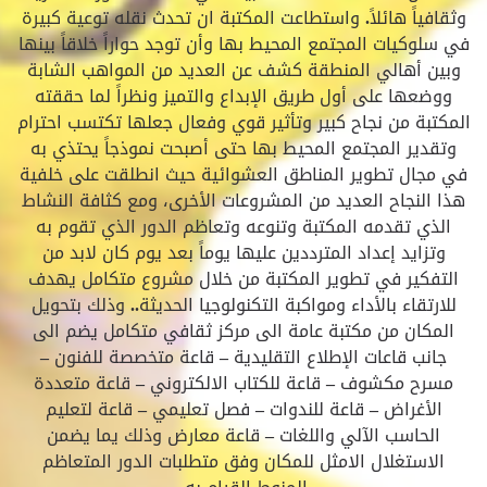
وثقافياً هائلاً. واستطاعت المكتبة ان تحدث نقله توعية كبيرة
في سلوكيات المجتمع المحيط بها وأن توجد حواراً خلاقاً بينها
وبين أهالي المنطقة كشف عن العديد من المواهب الشابة
ووضعها على أول طريق الإبداع والتميز ونظراً لما حققته
المكتبة من نجاح كبير وتأثير قوي وفعال جعلها تكتسب احترام
وتقدير المجتمع المحيط بها حتى أصبحت نموذجاً يحتذي به
في مجال تطوير المناطق العشوائية حيث انطلقت على خلفية
هذا النجاح العديد من المشروعات الأخرى، ومع كثافة النشاط
الذي تقدمه المكتبة وتنوعه وتعاظم الدور الذي تقوم به
وتزايد إعداد المترددين عليها يوماً بعد يوم كان لابد من
التفكير في تطوير المكتبة من خلال مشروع متكامل يهدف
للارتقاء بالأداء ومواكبة التكنولوجيا الحديثة.. وذلك بتحويل
المكان من مكتبة عامة الى مركز ثقافي متكامل يضم الى
جانب قاعات الإطلاع التقليدية – قاعة متخصصة للفنون –
مسرح مكشوف – قاعة للكتاب الالكتروني – قاعة متعددة
الأغراض – قاعة للندوات – فصل تعليمي – قاعة لتعليم
الحاسب الآلي واللغات – قاعة معارض وذلك يما يضمن
الاستغلال الامثل للمكان وفق متطلبات الدور المتعاظم