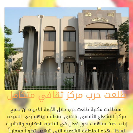
طلعت حرب مركز ثقافي متكامل
استطاعت مكتبة طلعت حرب خلال الآونة الأخيرة أن تصبح
مركزاً للإشعاع الثقافي والفني بمنطقة زينهم بحي السيدة
زينب، حيث ساهمت بدور فعال في التنمية الحضارية والبشرية
لسكان هذه المنطقة الشعبية التي شهدت تطوراً معمارياً